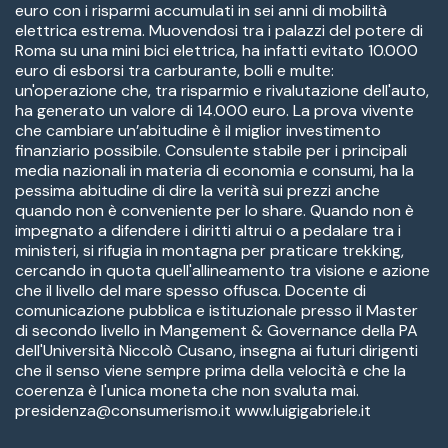
euro con i risparmi accumulati in sei anni di mobilità
elettrica estrema. Muovendosi tra i palazzi del potere di
Roma su una mini bici elettrica, ha infatti evitato 10.000
euro di esborsi tra carburante, bolli e multe:
un'operazione che, tra risparmio e rivalutazione dell'auto,
ha generato un valore di 14.000 euro. La prova vivente
che cambiare un’abitudine è il miglior investimento
finanziario possibile. Consulente stabile per i principali
media nazionali in materia di economia e consumi, ha la
pessima abitudine di dire la verità sui prezzi anche
quando non è conveniente per lo share. Quando non è
impegnato a difendere i diritti altrui o a pedalare tra i
ministeri, si rifugia in montagna per praticare trekking,
cercando in quota quell'allineamento tra visione e azione
che il livello del mare spesso offusca. Docente di
comunicazione pubblica e istituzionale presso il Master
di secondo livello in Mangement & Governance della PA
dell'Università Niccolò Cusano, insegna ai futuri dirigenti
che il senso viene sempre prima della velocità e che la
coerenza è l'unica moneta che non svaluta mai.
presidenza@consumerismo.it www.luigigabriele.it