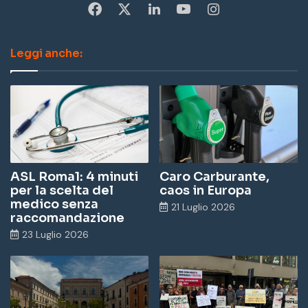
Fa
X
Li
Yo
In
ce
nk
u
st
Leggi anche:
bo
ed
Tu
ag
ok
In
be
ra
m
ASL Roma1: 4 minuti
Caro Carburante,
per la scelta del
caos in Europa
medico senza
21 Luglio 2026
raccomandazione
23 Luglio 2026