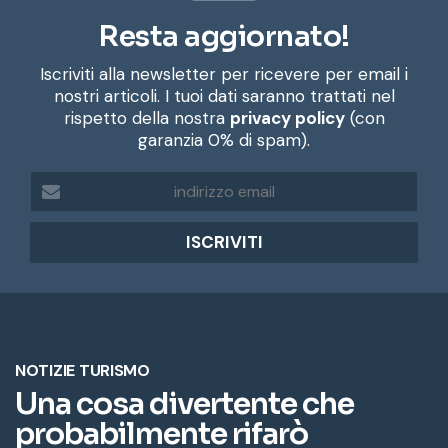
Resta aggiornato!
Iscriviti alla newsletter per ricevere per email i
nostri articoli. I tuoi dati saranno trattati nel
rispetto della nostra
privacy policy
(con
garanzia 0% di spam).
i
n
d
i
r
i
z
z
o
e
m
a
i