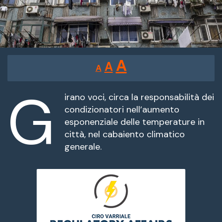
Reducir
Restablecer
Aumentar
A
A
A
tamaño
tamaño
tamaño
de
G
de
fuente.
irano voci, circa la responsabilità dei
de
condizionatori nell’aumento
fuente
esponenziale delle temperature in
fuente.
città, nel cabaiento climatico
generale.