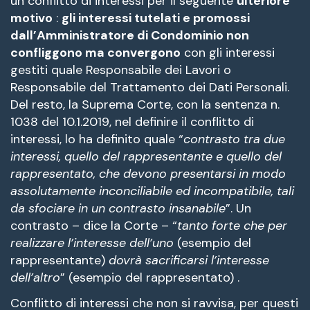
un conflitto di interessi per il seguente
ulteriore
motivo
:
gli interessi tutelati e promossi
dall’Amministratore di Condominio non
confliggono ma convergono
con gli interessi
gestiti quale Responsabile dei Lavori o
Responsabile del Trattamento dei Dati Personali.
Del resto, la Suprema Corte, con la sentenza n.
1038 del 10.1.2019, nel definire il conflitto di
interessi, lo ha definito quale “
contrasto tra due
interessi, quello del rappresentante e quello del
rappresentato, che devono presentarsi in modo
assolutamente inconciliabile ed incompatibile, tali
da sfociare in un contrasto insanabile
”. Un
contrasto – dice la Corte – “
tanto forte che per
realizzare l’interesse dell’uno
(esempio del
rappresentante)
dovrà sacrificarsi l’interesse
dell’altro
” (esempio del rappresentato) .
Conflitto di interessi che non si ravvisa, per questi