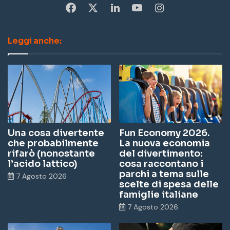
Fa
X
Li
Yo
In
ce
nk
u
st
Leggi anche:
bo
ed
Tu
ag
ok
In
be
ra
m
Una cosa divertente
Fun Economy 2026.
che probabilmente
La nuova economia
rifarò (nonostante
del divertimento:
l’acido lattico)
cosa raccontano i
parchi a tema sulle
7 Agosto 2026
scelte di spesa delle
famiglie italiane
7 Agosto 2026