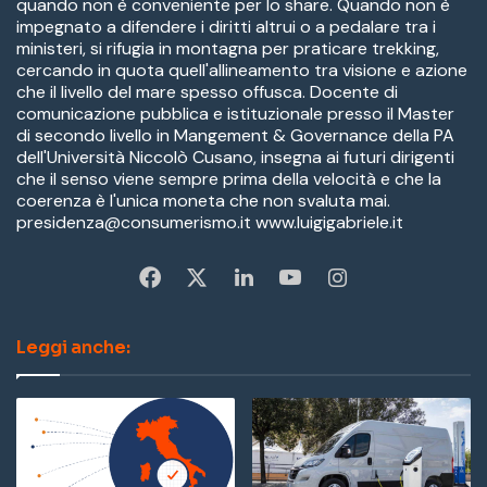
quando non è conveniente per lo share. Quando non è
impegnato a difendere i diritti altrui o a pedalare tra i
ministeri, si rifugia in montagna per praticare trekking,
cercando in quota quell'allineamento tra visione e azione
che il livello del mare spesso offusca. Docente di
comunicazione pubblica e istituzionale presso il Master
di secondo livello in Mangement & Governance della PA
dell'Università Niccolò Cusano, insegna ai futuri dirigenti
che il senso viene sempre prima della velocità e che la
coerenza è l'unica moneta che non svaluta mai.
presidenza@consumerismo.it www.luigigabriele.it
Fa
X
Li
Yo
In
ce
nk
u
st
Leggi anche:
bo
ed
Tu
ag
ok
In
be
ra
m