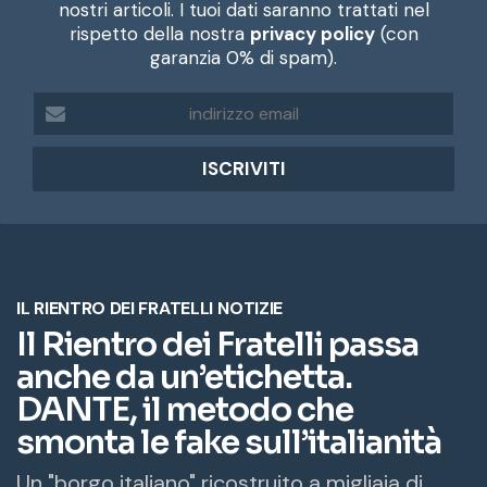
nostri articoli. I tuoi dati saranno trattati nel
rispetto della nostra
privacy policy
(con
garanzia 0% di spam).
i
n
d
i
r
i
z
z
o
e
m
a
i
l