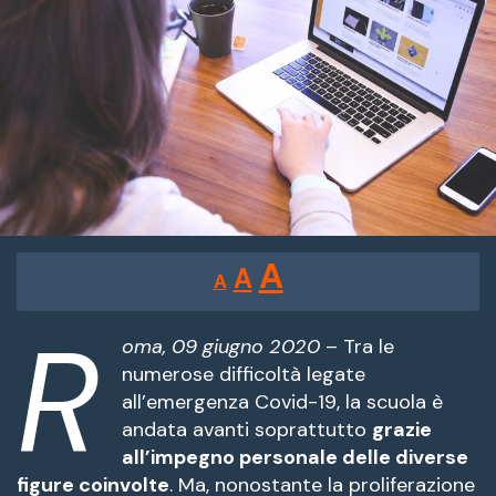
Reducir
Restablecer
Aumentar
A
A
A
tamaño
tamaño
tamaño
de
R
de
fuente.
oma, 09 giugno 2020
– Tra le
de
numerose difficoltà legate
fuente
all’emergenza Covid-19, la scuola è
fuente.
andata avanti soprattutto
grazie
all’impegno personale delle diverse
figure coinvolte
. Ma, nonostante la proliferazione