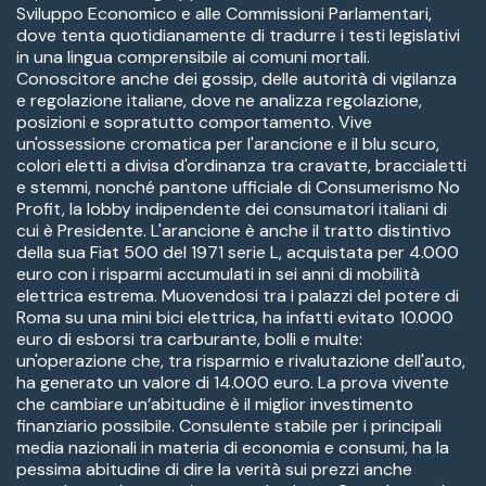
Sviluppo Economico e alle Commissioni Parlamentari,
dove tenta quotidianamente di tradurre i testi legislativi
in una lingua comprensibile ai comuni mortali.
Conoscitore anche dei gossip, delle autorità di vigilanza
e regolazione italiane, dove ne analizza regolazione,
posizioni e sopratutto comportamento. Vive
un'ossessione cromatica per l'arancione e il blu scuro,
colori eletti a divisa d'ordinanza tra cravatte, braccialetti
e stemmi, nonché pantone ufficiale di Consumerismo No
Profit, la lobby indipendente dei consumatori italiani di
cui è Presidente. L'arancione è anche il tratto distintivo
della sua Fiat 500 del 1971 serie L, acquistata per 4.000
euro con i risparmi accumulati in sei anni di mobilità
elettrica estrema. Muovendosi tra i palazzi del potere di
Roma su una mini bici elettrica, ha infatti evitato 10.000
euro di esborsi tra carburante, bolli e multe:
un'operazione che, tra risparmio e rivalutazione dell'auto,
ha generato un valore di 14.000 euro. La prova vivente
che cambiare un’abitudine è il miglior investimento
finanziario possibile. Consulente stabile per i principali
media nazionali in materia di economia e consumi, ha la
pessima abitudine di dire la verità sui prezzi anche