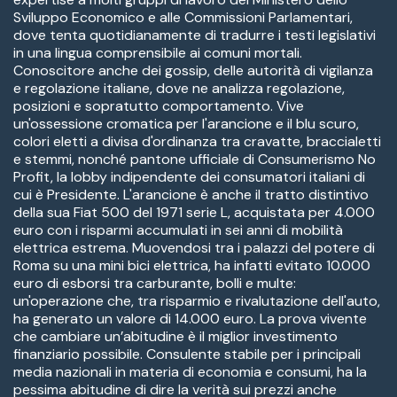
Sviluppo Economico e alle Commissioni Parlamentari,
dove tenta quotidianamente di tradurre i testi legislativi
in una lingua comprensibile ai comuni mortali.
Conoscitore anche dei gossip, delle autorità di vigilanza
e regolazione italiane, dove ne analizza regolazione,
posizioni e sopratutto comportamento. Vive
un'ossessione cromatica per l'arancione e il blu scuro,
colori eletti a divisa d'ordinanza tra cravatte, braccialetti
e stemmi, nonché pantone ufficiale di Consumerismo No
Profit, la lobby indipendente dei consumatori italiani di
cui è Presidente. L'arancione è anche il tratto distintivo
della sua Fiat 500 del 1971 serie L, acquistata per 4.000
euro con i risparmi accumulati in sei anni di mobilità
elettrica estrema. Muovendosi tra i palazzi del potere di
Roma su una mini bici elettrica, ha infatti evitato 10.000
euro di esborsi tra carburante, bolli e multe:
un'operazione che, tra risparmio e rivalutazione dell'auto,
ha generato un valore di 14.000 euro. La prova vivente
che cambiare un’abitudine è il miglior investimento
finanziario possibile. Consulente stabile per i principali
media nazionali in materia di economia e consumi, ha la
pessima abitudine di dire la verità sui prezzi anche