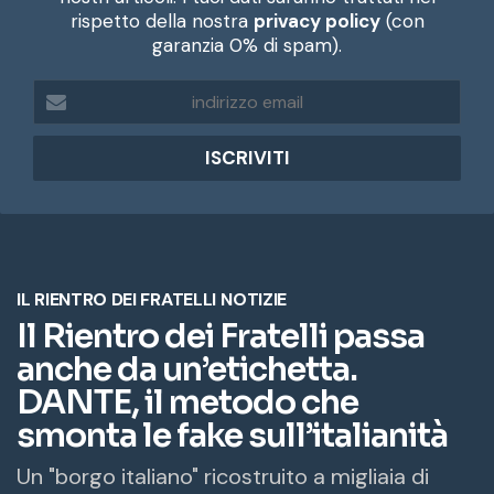
rispetto della nostra
privacy policy
(con
garanzia 0% di spam).
i
n
d
i
r
i
z
z
o
e
m
a
i
l