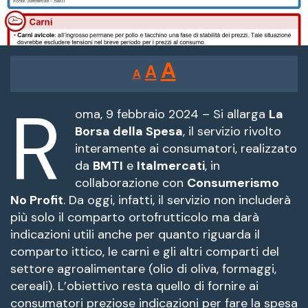
Reducir
Restablecer
Aumentar
A
A
A
tamaño
tamaño
tamaño
de
R
de
fuente.
oma, 9 febbraio 2024 – Si allarga
La
de
Borsa della Spesa
, il servizio rivolto
fuente
interamente ai consumatori, realizzato
fuente.
da
BMTI
e
Italmercati
, in
collaborazione con
Consumerismo
No Profit
. Da oggi, infatti, il servizio non includerà
più solo il comparto ortofrutticolo ma darà
indicazioni utili anche per quanto riguarda il
comparto ittico, le carni e gli altri comparti del
settore agroalimentare (olio di oliva, formaggi,
cereali). L’obiettivo resta quello di fornire ai
consumatori preziose indicazioni per fare la spesa