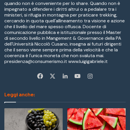
quando non è conveniente per lo share. Quando non è
impegnato a difendere i diritti altrui o a pedalare tra i
ministeri, si rifugia in montagna per praticare trekking,
cercando in quota quell'allineamento tra visione e azione
che il livello del mare spesso offusca. Docente di
comunicazione pubblica e istituzionale presso il Master
di secondo livello in Mangement & Governance della PA
dell'Università Niccolò Cusano, insegna ai futuri dirigenti
che il senso viene sempre prima della velocità e che la
coerenza è l'unica moneta che non svaluta mai.
presidenza@consumerismo.it www.luigigabriele.it
Fa
X
Li
Yo
In
ce
nk
u
st
Leggi anche:
bo
ed
Tu
ag
ok
In
be
ra
m